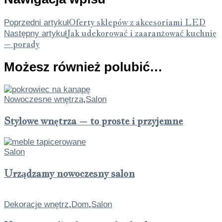
Oferty sklepów z akcesoriami LED
Poprzedni artykuł
Jak udekorować i zaaranżować kuchnię
Następny artykuł
– porady
Możesz również polubić…
Nowoczesne wnętrza
,
Salon
Stylowe wnętrza – to proste i przyjemne
Salon
Urządzamy nowoczesny salon
Dekoracje wnętrz
,
Dom
,
Salon