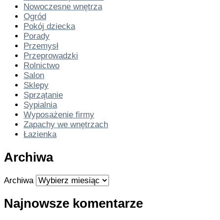
Nowoczesne wnętrza
Ogród
Pokój dziecka
Porady
Przemysł
Przeprowadzki
Rolnictwo
Salon
Sklepy
Sprzątanie
Sypialnia
Wyposażenie firmy
Zapachy we wnętrzach
Łazienka
Archiwa
Archiwa
Najnowsze komentarze