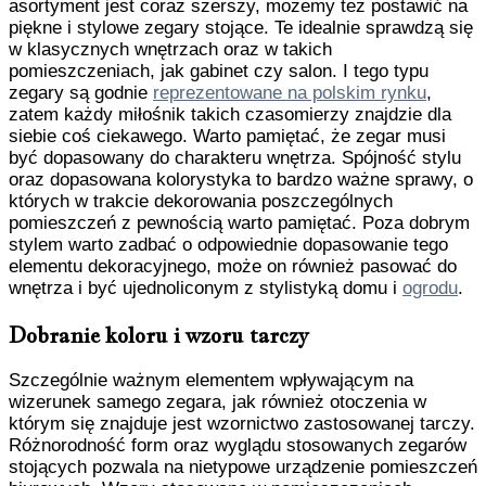
asortyment jest coraz szerszy, możemy też postawić na
piękne i stylowe zegary stojące. Te idealnie sprawdzą się
w klasycznych wnętrzach oraz w takich
pomieszczeniach, jak gabinet czy salon. I tego typu
zegary są godnie
reprezentowane na polskim rynku
,
zatem każdy miłośnik takich czasomierzy znajdzie dla
siebie coś ciekawego. Warto pamiętać, że zegar musi
być dopasowany do charakteru wnętrza. Spójność stylu
oraz dopasowana kolorystyka to bardzo ważne sprawy, o
których w trakcie dekorowania poszczególnych
pomieszczeń z pewnością warto pamiętać. Poza dobrym
stylem warto zadbać o odpowiednie dopasowanie tego
elementu dekoracyjnego, może on również pasować do
wnętrza i być ujednoliconym z stylistyką domu i
ogrodu
.
Dobranie koloru i wzoru tarczy
Szczególnie ważnym elementem wpływającym na
wizerunek samego zegara, jak również otoczenia w
którym się znajduje jest wzornictwo zastosowanej tarczy.
Różnorodność form oraz wyglądu stosowanych zegarów
stojących pozwala na nietypowe urządzenie pomieszczeń