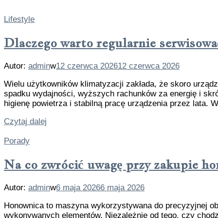
Lifestyle
Dlaczego warto regularnie serwisowa
Autor:
admin
w
12 czerwca 2026
12 czerwca 2026
Wielu użytkowników klimatyzacji zakłada, że skoro urządze
spadku wydajności, wyższych rachunków za energię i skró
higienę powietrza i stabilną pracę urządzenia przez lata. 
Czytaj dalej
Porady
Na co zwrócić uwagę przy zakupie h
Autor:
admin
w
6 maja 2026
6 maja 2026
Honownica to maszyna wykorzystywana do precyzyjnej obr
wykonywanych elementów. Niezależnie od tego, czy chodz