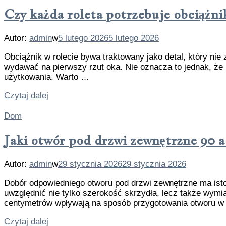
Czy każda roleta potrzebuje obciążni
Autor:
admin
w
5 lutego 2026
5 lutego 2026
Obciążnik w rolecie bywa traktowany jako detal, który nie
wydawać na pierwszy rzut oka. Nie oznacza to jednak, że 
użytkowania. Warto …
Czytaj dalej
Dom
Jaki otwór pod drzwi zewnętrzne 90 a
Autor:
admin
w
29 stycznia 2026
29 stycznia 2026
Dobór odpowiedniego otworu pod drzwi zewnętrzne ma isto
uwzględnić nie tylko szerokość skrzydła, lecz także wymi
centymetrów wpływają na sposób przygotowania otworu w
Czytaj dalej