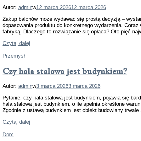
Autor:
admin
w
12 marca 2026
12 marca 2026
Zakup balonów może wydawać się prostą decyzją – wystar
dopasowania produktu do konkretnego wydarzenia. Coraz w
fabryką. Dlaczego to rozwiązanie się opłaca? Oto pięć na
Czytaj dalej
Przemysł
Czy hala stalowa jest budynkiem?
Autor:
admin
w
3 marca 2026
3 marca 2026
Pytanie, czy hala stalowa jest budynkiem, pojawia się b
hala stalowa jest budynkiem, o ile spełnia określone war
Zgodnie z ustawą budynkiem jest obiekt budowlany trwale
Czytaj dalej
Dom