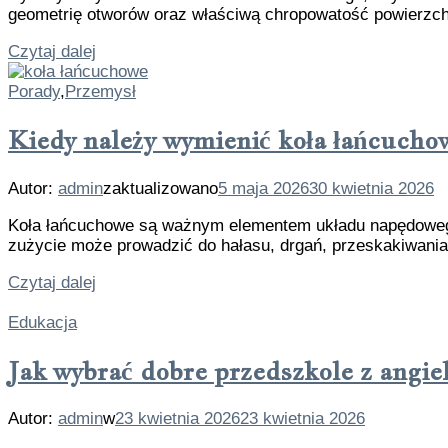
geometrię otworów oraz właściwą chropowatość powierzch
Czytaj dalej
Porady
,
Przemysł
Kiedy należy wymienić koła łańcucho
Autor:
admin
zaktualizowano
5 maja 2026
30 kwietnia 2026
Koła łańcuchowe są ważnym elementem układu napędowego
zużycie może prowadzić do hałasu, drgań, przeskakiwania
Czytaj dalej
Edukacja
Jak wybrać dobre przedszkole z angi
Autor:
admin
w
23 kwietnia 2026
23 kwietnia 2026