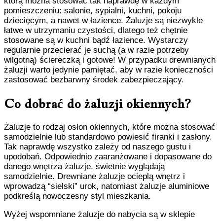
którą można stosować tak naprawdę w każdym
pomieszczeniu: salonie, sypialni, kuchni, pokoju
dziecięcym, a nawet w łazience. Żaluzje są niezwykle
łatwe w utrzymaniu czystości, dlatego też chętnie
stosowane są w kuchni bądź łazience. Wystarczy
regularnie przecierać je suchą (a w razie potrzeby
wilgotną) ściereczką i gotowe! W przypadku drewnianych
żaluzji warto jedynie pamiętać, aby w razie konieczności
zastosować bezbarwny środek zabezpieczający.
Co dobrać do żaluzji okiennych?
Żaluzje to rodzaj osłon okiennych, które można stosować
samodzielnie lub standardowo powiesić firanki i zasłony.
Tak naprawdę wszystko zależy od naszego gustu i
upodobań. Odpowiednio zaaranżowane i dopasowane do
danego wnętrza żaluzje, świetnie wyglądają
samodzielnie. Drewniane żaluzje ocieplą wnętrz i
wprowadzą “sielski” urok, natomiast żaluzje aluminiowe
podkreślą nowoczesny styl mieszkania.
Wyżej wspomniane żaluzje do nabycia są w sklepie