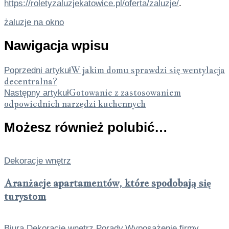
https://roletyzaluzjekatowice.pl/oferta/zaluzje/
.
żaluzje na okno
Nawigacja wpisu
W jakim domu sprawdzi się wentylacja
Poprzedni artykuł
decentralna?
Gotowanie z zastosowaniem
Następny artykuł
odpowiednich narzędzi kuchennych
Możesz również polubić…
Dekoracje wnętrz
Aranżacje apartamentów, które spodobają się
turystom
Biura
,
Dekoracje wnętrz
,
Porady
,
Wyposażenie firmy