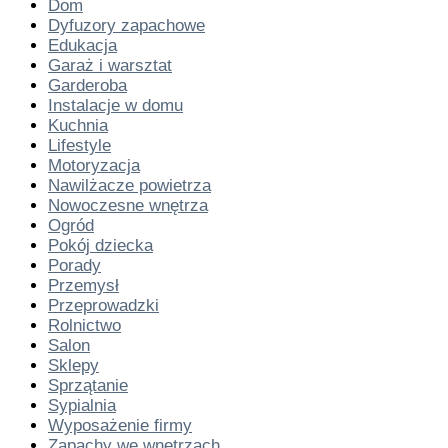
Dom
Dyfuzory zapachowe
Edukacja
Garaż i warsztat
Garderoba
Instalacje w domu
Kuchnia
Lifestyle
Motoryzacja
Nawilżacze powietrza
Nowoczesne wnętrza
Ogród
Pokój dziecka
Porady
Przemysł
Przeprowadzki
Rolnictwo
Salon
Sklepy
Sprzątanie
Sypialnia
Wyposażenie firmy
Zapachy we wnętrzach